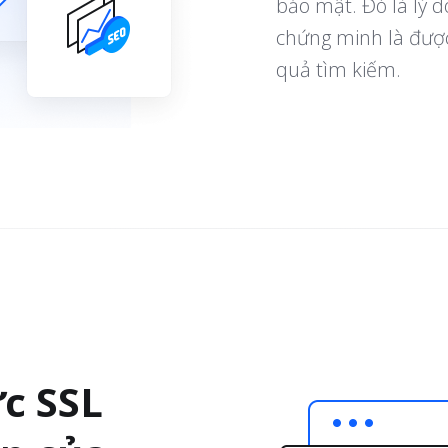
bảo mật. Đó là lý 
chứng minh là được
quả tìm kiếm.
c SSL