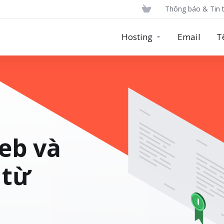
Thông báo & Tin 
Hosting
Email
T
eb và
 từ