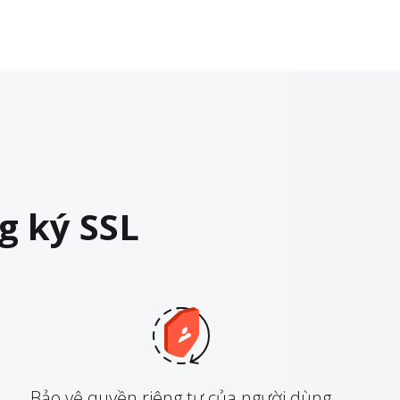
g ký SSL
Bảo vệ quyền riêng tư của người dùng