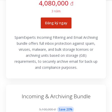
4,080,000
đ
3 năm
Đăng ký ngay
SpamExperts Incoming Filtering and Email Archiving
bundle offers full inbox protection against spam,
viruses, malware, and bulk storage licenses or
archiving units based on storage (GB)
requirements, to securely archive email for back-up
and compliance purposes.
Incoming & Archiving Bundle
5,100,000 đ
Save
20
%