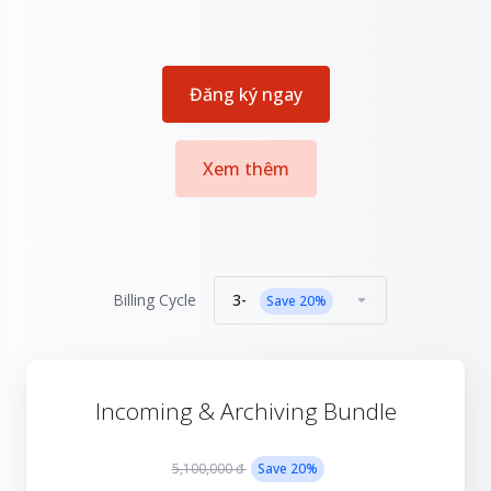
Đăng ký ngay
Xem thêm
3-
Billing Cycle
Save
20
%
Incoming & Archiving Bundle
5,100,000 đ
Save
20
%